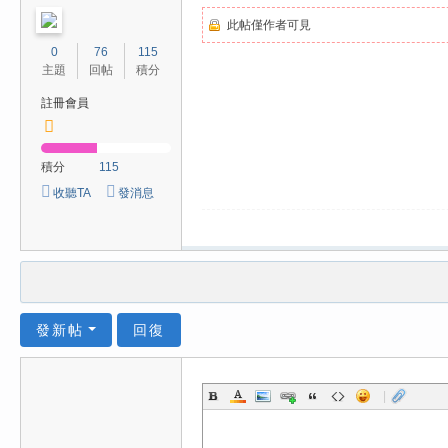
此帖僅作者可見
0
76
115
主題
回帖
積分
註冊會員
積分
115
收聽TA
發消息
發新帖
回復
|