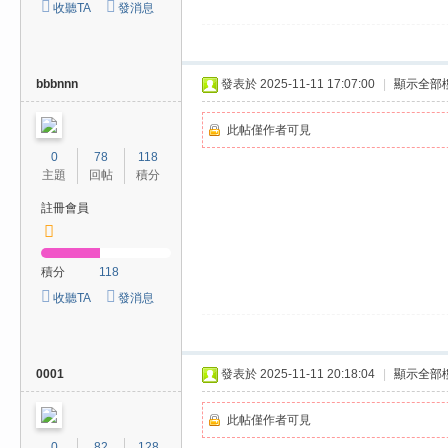
收聽TA
發消息
/
台
中
bbbnnn
發表於 2025-11-11 17:07:00
|
顯示全部
/
高
此帖僅作者可見
0
78
118
雄
主題
回帖
積分
外
註冊會員
送
茶
積分
118
推
收聽TA
發消息
薦
：
現
0001
發表於 2025-11-11 20:18:04
|
顯示全部
金
消
此帖僅作者可見
0
82
128