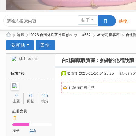
帖子
熱搜:
活動/交友
»
論壇
›
2026 台灣外送茶首選 gleezy：sk662
›
🍆 老司機客評
›
台北隱
Gl
發新帖
回復
ee
樓主:
admin
台北隱藏版寶藏：挑剔的他都說讚，
zy
| 2
lp78778
發表於 2025-11-10 14:28:25
|
顯示全部
02
6
此帖僅作者可見
0
76
115
台
主題
回帖
積分
北
註冊會員
/
新
積分
115
竹