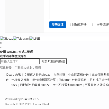
回帖並轉播
回帖後跳
發表回復
×
×
使用 WeChat 扫描二维碼
或手动添加微信好友
複製ID並跳轉微信
請跳轉後，手動添加好友，謝謝
Dcard 魚訊
|
文華東方外約gleezy
|
台灣叫雞
|
中山區高檔外送
|
出差商旅舒壓推
台中七期飯店推薦
|
新竹科學園區舒壓
|
Telegram 外送茶群組
|
竹科找正妹伴
eezy
|
西門町外約妹妹gleezy
|
台中不踩雷推薦gleezy
|
五星級飯店外送茶gl
Powered by
Discuz!
X3.5
Copyright © 2001-2020, Tencent Cloud.