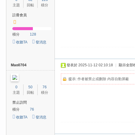
費
主題
回帖
積分
、
註冊會員
隱
私
積分
128
旅
收聽TA
發消息
館
外
約
Mao0704
發表於 2025-11-12 02:10:18
|
顯示全部
首
選
提示:
作者被禁止或刪除 內容自動屏蔽
0
50
76
主題
回帖
積分
禁止訪問
積分
76
收聽TA
發消息