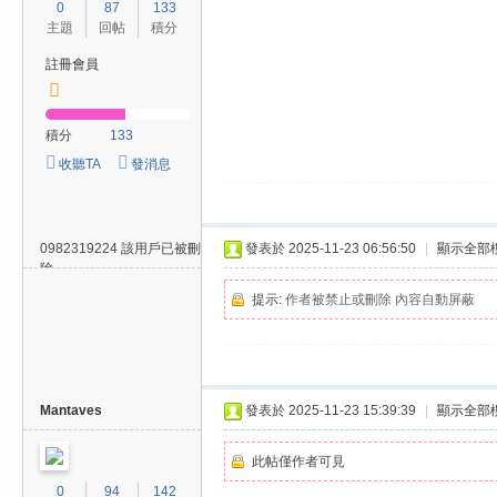
0
87
133
/
主題
回帖
積分
台
註冊會員
中
/
積分
133
高
收聽TA
發消息
雄
外
送
0982319224
該用戶已被刪
發表於 2025-11-23 06:56:50
|
顯示全部
除
茶
提示:
作者被禁止或刪除 內容自動屏蔽
推
薦
：
現
Mantaves
發表於 2025-11-23 15:39:39
|
顯示全部
金
此帖僅作者可見
消
0
94
142