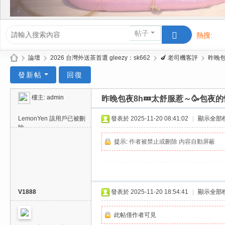
帖子
熱搜:
活動/交友
»
論壇
›
2026 台灣外送茶首選 gleezy：sk662
›
🍆 老司機客評
›
昨晚包
Gl
發新帖
回復
ee
樓主:
admin
昨晚包夜8h💤太舒服惹～🥳包夜
zy
| 2
LemonYen
該用戶已被刪
發表於 2025-11-20 08:41:02
|
顯示全部
除
02
提示:
作者被禁止或刪除 內容自動屏蔽
6
台
北
/
V1888
發表於 2025-11-20 18:54:41
|
顯示全部
新
此帖僅作者可見
竹