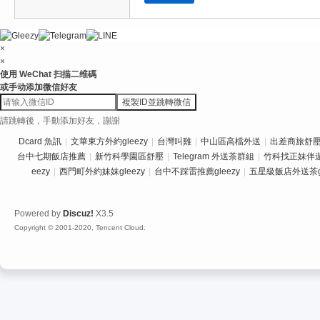
×
×
使用 WeChat 扫描二维碼
或手动添加微信好友
複製ID並跳轉微信
請跳轉後，手動添加好友，謝謝
Dcard 魚訊
|
文華東方外約gleezy
|
台灣叫雞
|
中山區高檔外送
|
出差商旅舒壓推
台中七期飯店推薦
|
新竹科學園區舒壓
|
Telegram 外送茶群組
|
竹科找正妹伴
eezy
|
西門町外約妹妹gleezy
|
台中不踩雷推薦gleezy
|
五星級飯店外送茶gl
Powered by
Discuz!
X3.5
Copyright © 2001-2020, Tencent Cloud.