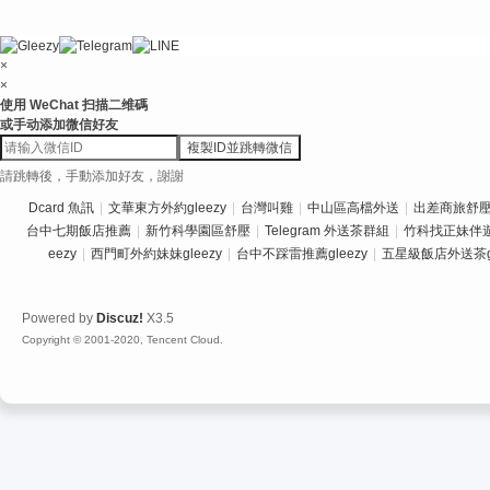
×
×
使用 WeChat 扫描二维碼
或手动添加微信好友
複製ID並跳轉微信
請跳轉後，手動添加好友，謝謝
Dcard 魚訊
|
文華東方外約gleezy
|
台灣叫雞
|
中山區高檔外送
|
出差商旅舒壓推
台中七期飯店推薦
|
新竹科學園區舒壓
|
Telegram 外送茶群組
|
竹科找正妹伴
eezy
|
西門町外約妹妹gleezy
|
台中不踩雷推薦gleezy
|
五星級飯店外送茶gl
Powered by
Discuz!
X3.5
Copyright © 2001-2020, Tencent Cloud.