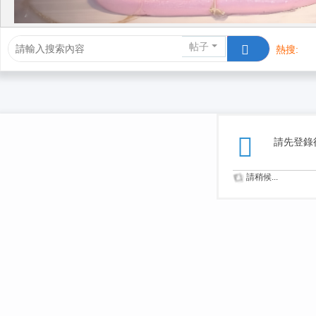
帖子
熱搜:
活動/交友
請先登錄
請稍候...