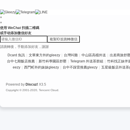
×
×
使用 WeChat 扫描二维碼
或手动添加微信好友
複製ID並跳轉微信
請跳轉後，手動添加好友，謝謝
Dcard 魚訊
|
文華東方外約gleezy
|
台灣叫雞
|
中山區高檔外送
|
出差商旅舒壓推
台中七期飯店推薦
|
新竹科學園區舒壓
|
Telegram 外送茶群組
|
竹科找正妹伴
eezy
|
西門町外約妹妹gleezy
|
台中不踩雷推薦gleezy
|
五星級飯店外送茶gl
Powered by
Discuz!
X3.5
Copyright © 2001-2020, Tencent Cloud.