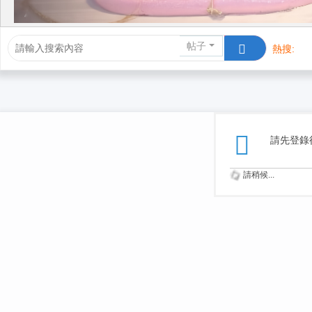
帖子
熱搜:
活動/交友
請先登錄
請稍候...