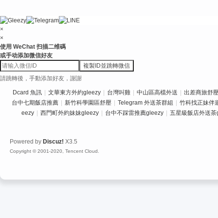
×
×
使用 WeChat 扫描二维碼
或手动添加微信好友
複製ID並跳轉微信
請跳轉後，手動添加好友，謝謝
Dcard 魚訊
|
文華東方外約gleezy
|
台灣叫雞
|
中山區高檔外送
|
出差商旅舒壓推
台中七期飯店推薦
|
新竹科學園區舒壓
|
Telegram 外送茶群組
|
竹科找正妹伴
eezy
|
西門町外約妹妹gleezy
|
台中不踩雷推薦gleezy
|
五星級飯店外送茶gl
Powered by
Discuz!
X3.5
Copyright © 2001-2020, Tencent Cloud.