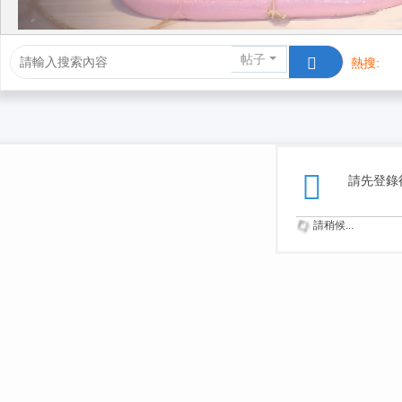
帖子
熱搜:
活動/交友
請先登錄
請稍候...