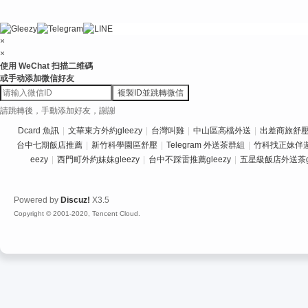
×
×
使用 WeChat 扫描二维碼
或手动添加微信好友
複製ID並跳轉微信
請跳轉後，手動添加好友，謝謝
Dcard 魚訊
|
文華東方外約gleezy
|
台灣叫雞
|
中山區高檔外送
|
出差商旅舒壓推
台中七期飯店推薦
|
新竹科學園區舒壓
|
Telegram 外送茶群組
|
竹科找正妹伴
eezy
|
西門町外約妹妹gleezy
|
台中不踩雷推薦gleezy
|
五星級飯店外送茶gl
Powered by
Discuz!
X3.5
Copyright © 2001-2020, Tencent Cloud.