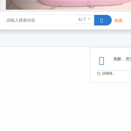
帖子
熱搜:
活動/交友
抱歉，您
請稍候...