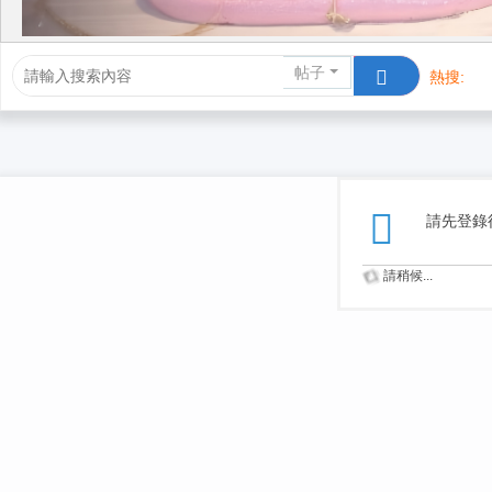
帖子
熱搜:
活動/交友
請先登錄
請稍候...