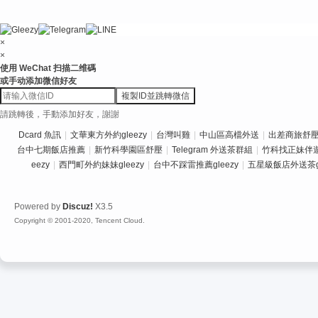
×
×
使用 WeChat 扫描二维碼
或手动添加微信好友
複製ID並跳轉微信
請跳轉後，手動添加好友，謝謝
Dcard 魚訊
|
文華東方外約gleezy
|
台灣叫雞
|
中山區高檔外送
|
出差商旅舒壓推
台中七期飯店推薦
|
新竹科學園區舒壓
|
Telegram 外送茶群組
|
竹科找正妹伴
eezy
|
西門町外約妹妹gleezy
|
台中不踩雷推薦gleezy
|
五星級飯店外送茶gl
Powered by
Discuz!
X3.5
Copyright © 2001-2020, Tencent Cloud.